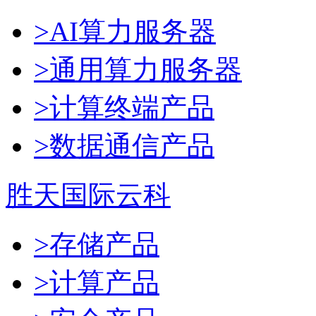
>AI算力服务器
>通用算力服务器
>计算终端产品
>数据通信产品
胜天国际云科
>存储产品
>计算产品