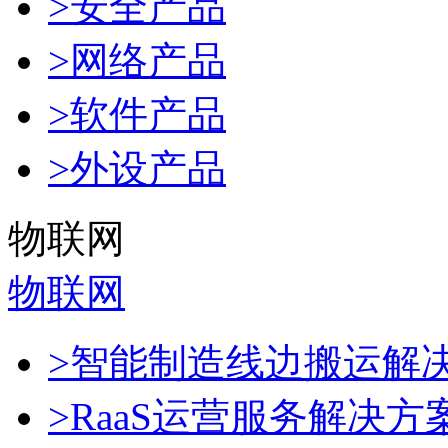
>安全产品
>网络产品
>软件产品
>外设产品
物联网
物联网
>智能制造线边搬运解
>RaaS运营服务解决方