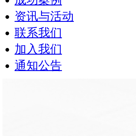
资讯与活动
联系我们
加入我们
通知公告