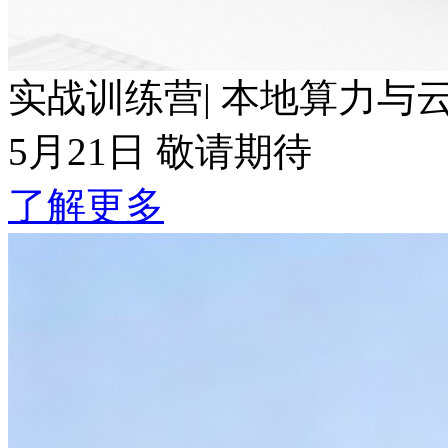
实战训练营| 本地算力与云端T
5月21日 敬请期待
了解更多