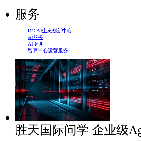
服务
DC·AI生态创新中心
AI服务
AI培训
智算中心运营服务
胜天国际问学 企业级Ag