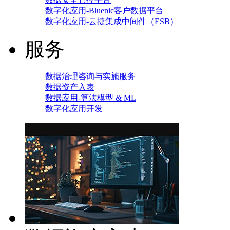
数字化应用-Bluenic客户数据平台
数字化应用-云捷集成中间件（ESB）
服务
数据治理咨询与实施服务
数据资产入表
数据应用-算法模型 & ML
数字化应用开发