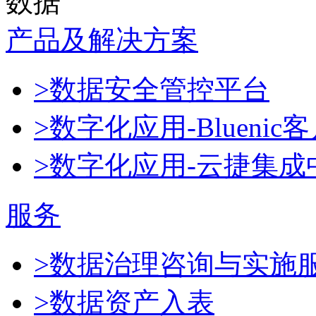
数据
产品及解决方案
>数据安全管控平台
>数字化应用-Blueni
>数字化应用-云捷集成
服务
>数据治理咨询与实施
>数据资产入表