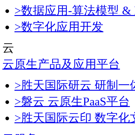
>数据应用-算法模型 & 
>数字化应用开发
云
云原生产品及应用平台
>胜天国际研云 研制
>磐云 云原生PaaS平台
>胜天国际云印 数字化