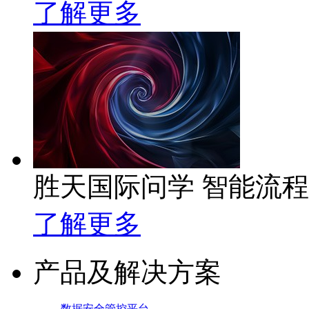
了解更多
胜天国际问学 智能流
了解更多
产品及解决方案
数据安全管控平台