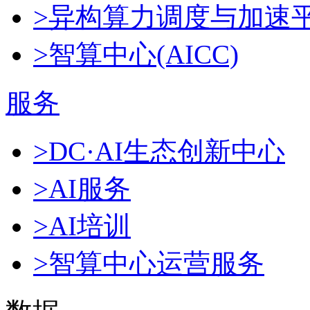
>异构算力调度与加速
>智算中心(AICC)
服务
>DC·AI生态创新中心
>AI服务
>AI培训
>智算中心运营服务