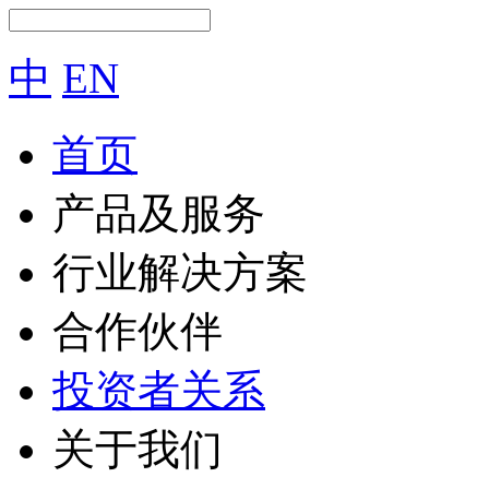
中
EN
首页
产品及服务
行业解决方案
合作伙伴
投资者关系
关于我们