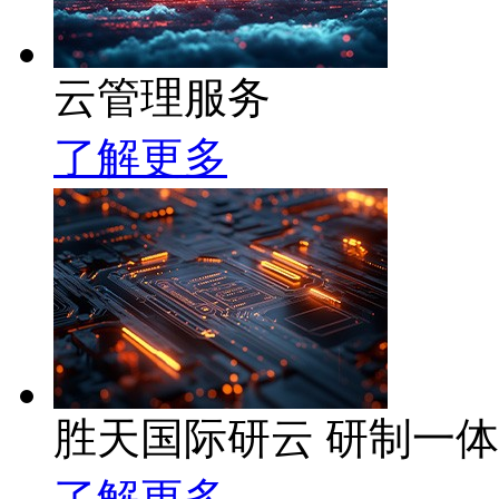
云管理服务
了解更多
胜天国际研云 研制一
了解更多