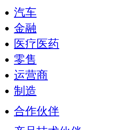
汽车
金融
医疗医药
零售
运营商
制造
合作伙伴