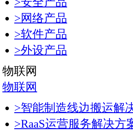
>安全产品
>网络产品
>软件产品
>外设产品
物联网
物联网
>智能制造线边搬运解
>RaaS运营服务解决方