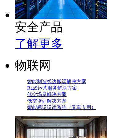
安全产品
了解更多
物联网
智能制造线边搬运解决方案
RaaS运营服务解决方案
低空场景解决方案
低空培训解决方案
智能标识识读系统（叉车专用）