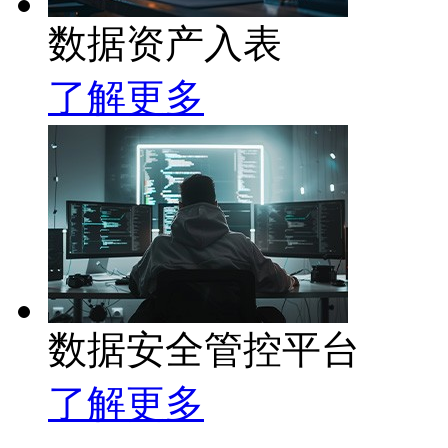
数据资产入表
了解更多
数据安全管控平台
了解更多