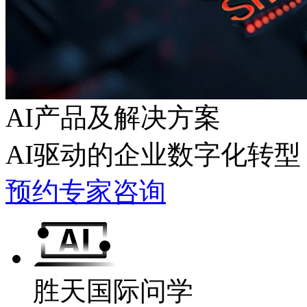
AI产品及解决方案
AI驱动的企业数字化转型
预约专家咨询
胜天国际问学