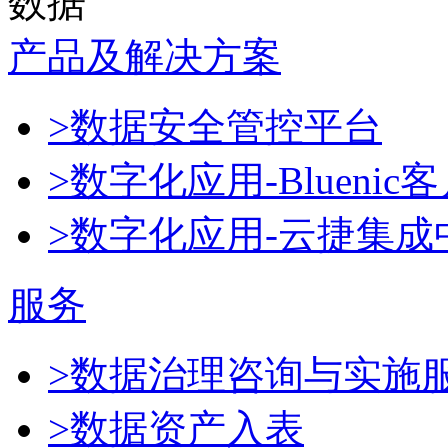
数据
产品及解决方案
>数据安全管控平台
>数字化应用-Blueni
>数字化应用-云捷集成
服务
>数据治理咨询与实施
>数据资产入表