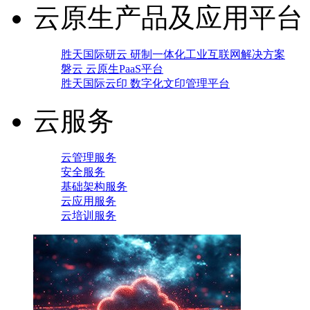
云原生产品及应用平台
胜天国际研云 研制一体化工业互联网解决方案
磐云 云原生PaaS平台
胜天国际云印 数字化文印管理平台
云服务
云管理服务
安全服务
基础架构服务
云应用服务
云培训服务