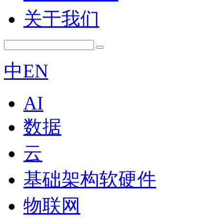
关于我们
中
EN
AI
数据
云
基础架构软硬件
物联网