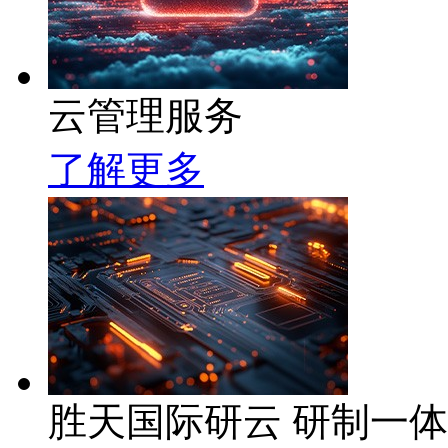
云管理服务
了解更多
胜天国际研云 研制一