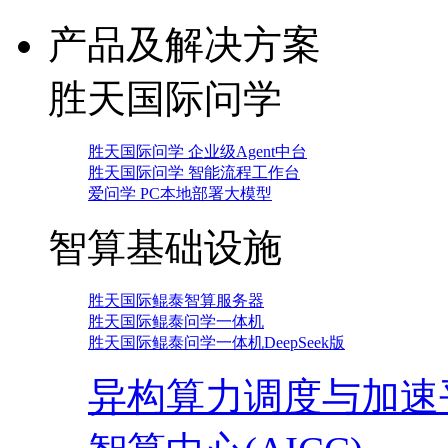
产品及解决方案
胜天国际问学
胜天国际问学 企业级Agent中台
胜天国际问学 智能流程工作台
爱问学 PC本地部署大模型
智算基础设施
胜天国际鲲泰智算服务器
胜天国际鲲泰问学一体机
胜天国际鲲泰问学一体机DeepSeek版
异构算力调度与加速