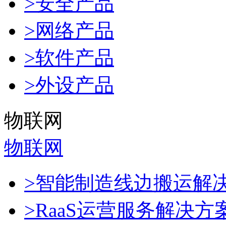
>安全产品
>网络产品
>软件产品
>外设产品
物联网
物联网
>智能制造线边搬运解
>RaaS运营服务解决方