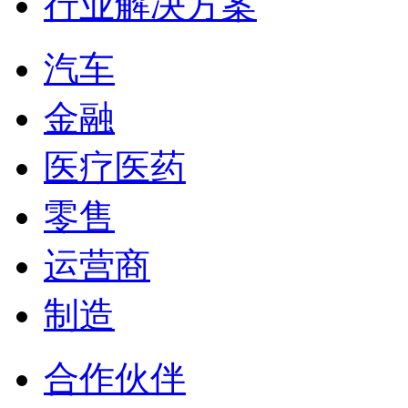
行业解决方案
汽车
金融
医疗医药
零售
运营商
制造
合作伙伴