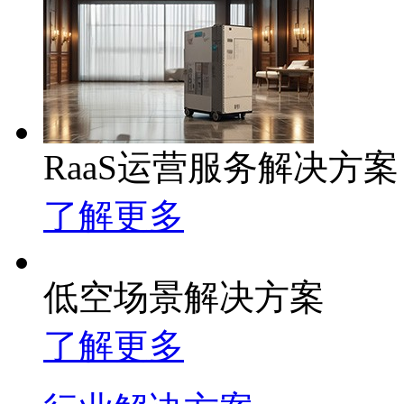
RaaS运营服务解决方案
了解更多
低空场景解决方案
了解更多