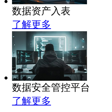
数据资产入表
了解更多
数据安全管控平台
了解更多