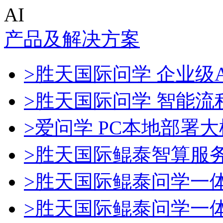
AI
产品及解决方案
>胜天国际问学 企业级A
>胜天国际问学 智能流
>爱问学 PC本地部署
>胜天国际鲲泰智算服
>胜天国际鲲泰问学一
>胜天国际鲲泰问学一体机