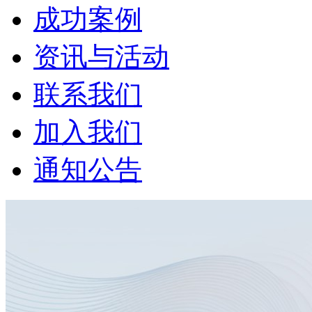
成功案例
资讯与活动
联系我们
加入我们
通知公告