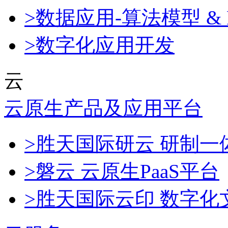
>数据应用-算法模型 & 
>数字化应用开发
云
云原生产品及应用平台
>胜天国际研云 研制
>磐云 云原生PaaS平台
>胜天国际云印 数字化