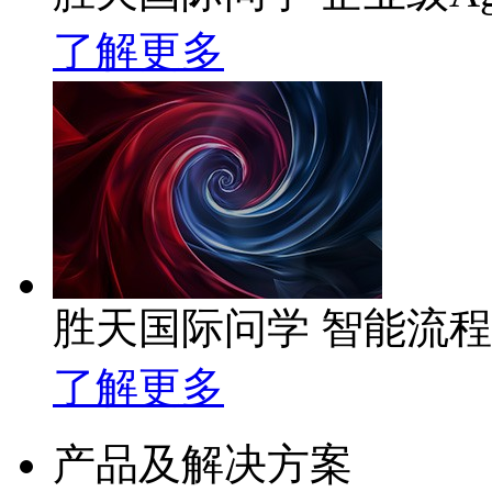
了解更多
胜天国际问学 智能流
了解更多
产品及解决方案