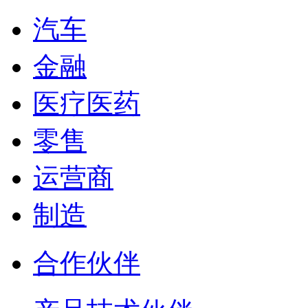
汽车
金融
医疗医药
零售
运营商
制造
合作伙伴