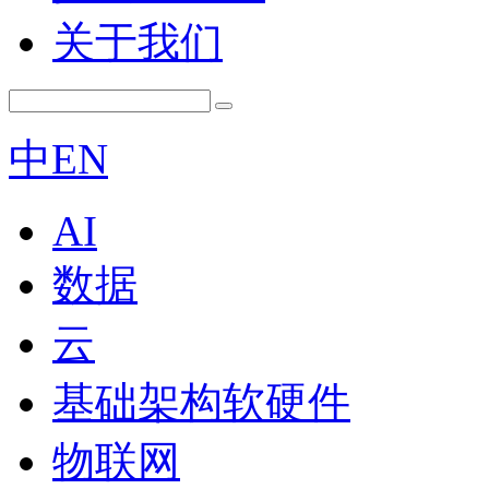
关于我们
中
EN
AI
数据
云
基础架构软硬件
物联网