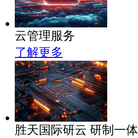
云管理服务
了解更多
胜天国际研云 研制一