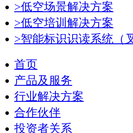
>低空场景解决方案
>低空培训解决方案
>智能标识识读系统（
首页
产品及服务
行业解决方案
合作伙伴
投资者关系