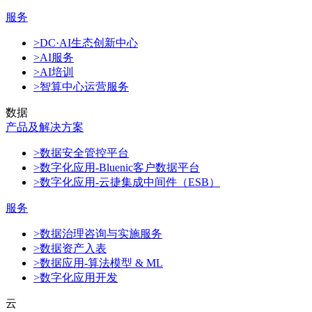
服务
>DC·AI生态创新中心
>AI服务
>AI培训
>智算中心运营服务
数据
产品及解决方案
>数据安全管控平台
>数字化应用-Bluenic客户数据平台
>数字化应用-云捷集成中间件（ESB）
服务
>数据治理咨询与实施服务
>数据资产入表
>数据应用-算法模型 & ML
>数字化应用开发
云