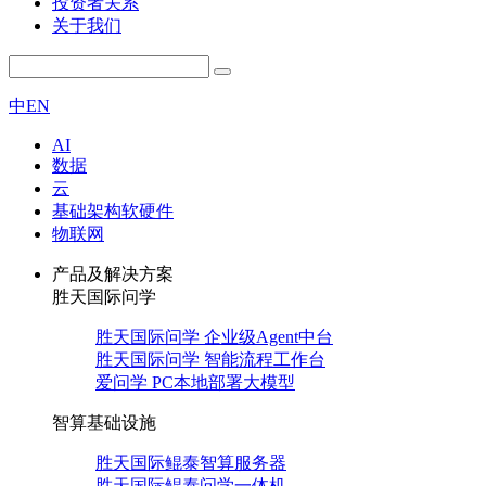
投资者关系
关于我们
中
EN
AI
数据
云
基础架构软硬件
物联网
产品及解决方案
胜天国际问学
胜天国际问学 企业级Agent中台
胜天国际问学 智能流程工作台
爱问学 PC本地部署大模型
智算基础设施
胜天国际鲲泰智算服务器
胜天国际鲲泰问学一体机