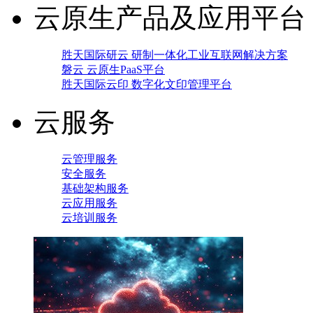
云原生产品及应用平台
胜天国际研云 研制一体化工业互联网解决方案
磐云 云原生PaaS平台
胜天国际云印 数字化文印管理平台
云服务
云管理服务
安全服务
基础架构服务
云应用服务
云培训服务