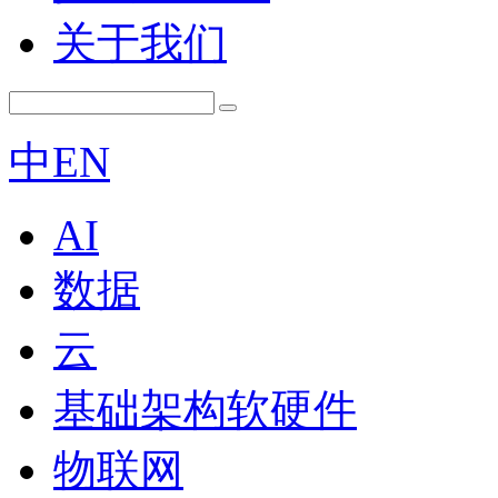
关于我们
中
EN
AI
数据
云
基础架构软硬件
物联网