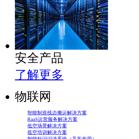
安全产品
了解更多
物联网
智能制造线边搬运解决方案
RaaS运营服务解决方案
低空场景解决方案
低空培训解决方案
智能标识识读系统（叉车专用）