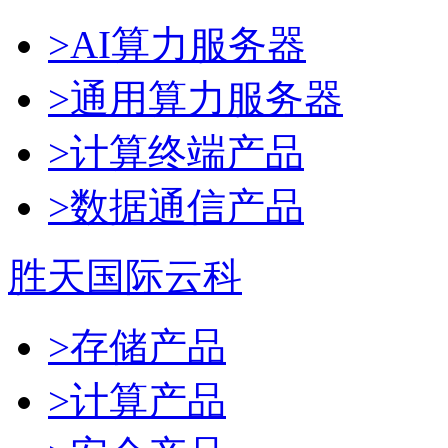
>AI算力服务器
>通用算力服务器
>计算终端产品
>数据通信产品
胜天国际云科
>存储产品
>计算产品