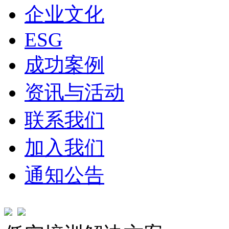
企业文化
ESG
成功案例
资讯与活动
联系我们
加入我们
通知公告